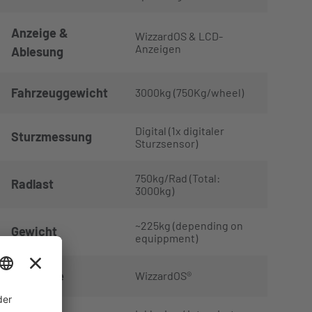
Anzeige &
WizzardOS & LCD-
Anzeigen
Ablesung
Fahrzeuggewicht
3000kg (750Kg/wheel)
Digital (1x digitaler
Sturzmessung
Sturzsensor)
750kg/Rad (Total:
Radlast
3000kg)
~225kg (depending on
Gewicht
equippment)
Software
WizzardOS®