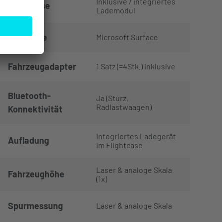
Inklusive / integriertes
Flightcase
Lademodul
Hardware
Microsoft Surface
Fahrzeugadapter
1 Satz (=4Stk.) inklusive
Bluetooth-
Ja (Sturz,
Radlastwaagen)
Konnektivität
Integriertes Ladegerät
Aufladung
im Flightcase
Laser & analoge Skala
Fahrzeughöhe
(1x)
Spurmessung
Laser & analoge Skala