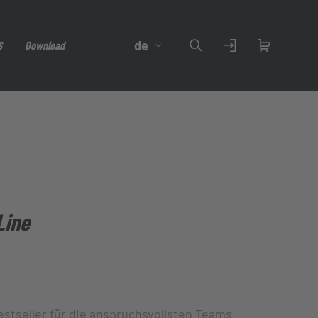
de
S
Download
euge
Line
stseller für die anspruchsvollsten Teams