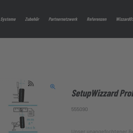
 Systeme
Zubehör
Partnernetzwerk
Referenzen
WizzardO
Formel Add-ons
Ersatzteile
Werkz
SetupWizzard Pro
555090
Unser unangefochtener Be