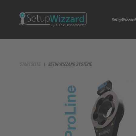
SetupWizzard
Zubehör
STARTSEITE
SETUPWIZZARD SYSTEME