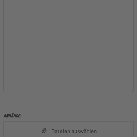
MOBILEPHONE
ANHÄNGE:
Lassen Sie das Feld bitte leer
Dateien auswählen
EMAIL