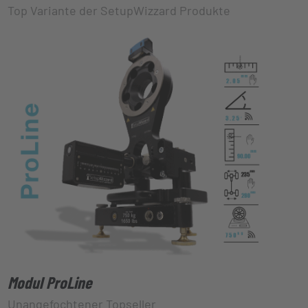
Top Variante der SetupWizzard Produkte
Modul ProLine
Unangefochtener Topseller