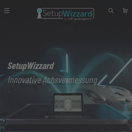
SetupWizzard
Innovative Achsvermessung