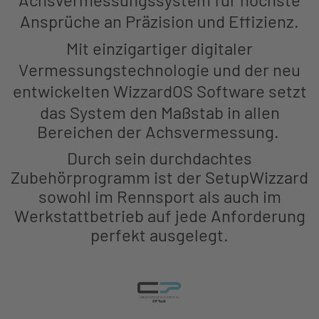
Ansprüche
an Präzision
und Effizienz
.
Mit
einzigartiger
digitale
r
Vermessungs
tech
nologie und der
neu
entwickelten WizzardOS
Software setzt
das System de
n
Maßstab
in allen
Bereichen
der
Achsvermessung.
Durch sein durchdachtes
Zubehörprogramm ist der SetupWizzard
sowohl im Rennsport als auch im
Werkstattbetrieb auf jede Anforderung
perfekt ausgelegt.