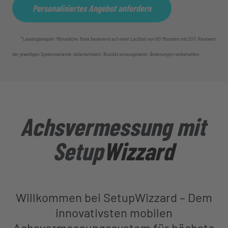
Personalisiertes Angebot anfordern
*Leasingbeispiel: Monatliche Rate basierend auf einer Laufzeit von 60 Monaten mit 20% Restwert
der jeweiligen Systemvariante, teilamortisiert. Bonität vorausgesetzt. Änderungen vorbehalten.
Achsvermessung mit
Setup
Wizzard
Willkommen
bei SetupWizzard
–
Dem
innovativsten mobilen
Achsvermessungssystem
für
höchste