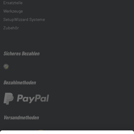
Ersatzteile
Werkzeuge
SetupWizzard Systeme
Zubehör
Sicheres Bezahlen
Bezahlmethoden
Versandmethoden